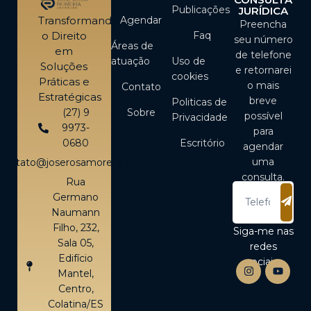
Publicações
JURÍDICA
Agendar
Transformando
Preencha
Faq
o Direito
seu número
Áreas de
em
de telefone
atuação
Uso de
Soluções
e retornarei
cookies
Práticas e
o mais
Contato
Estratégicas
breve
Politicas de
Sobre
(27) 9
possível
Privacidade
9973-
para
Escritório
0680
agendar
uma
contato@joserosamoreira.adv.br
consulta.
Rua
Germano
Naumann
Filho, 232,
Siga-me nas
Sala 05,
redes
Edifício
sociais:
Mantel,
Centro,
Colatina/ES