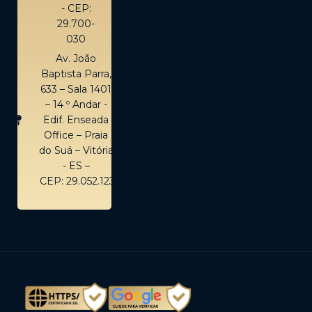
- CEP:
29.700-
030
Av. João
Baptista Parra,
633 – Sala 1401
– 14 º Andar -
Edif. Enseada
Office – Praia
do Suá – Vitória
- ES –
CEP: 29.052.123